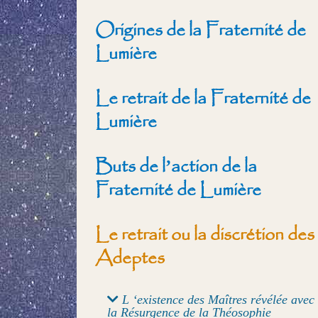
Origines de la Fraternité de
Lumière
Le retrait de la Fraternité de
Lumière
Buts de l’action de la
Fraternité de Lumière
Le retrait ou la discrétion des
Adeptes
L ‘existence des Maîtres révélée avec
la Résurgence de la Théosophie