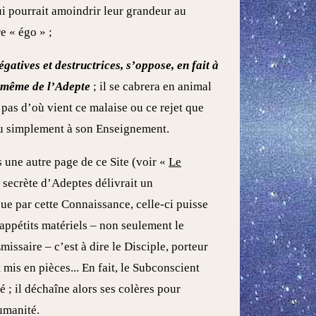
ui pourrait amoindrir leur grandeur au
e « égo » ;
gatives et destructrices, s’oppose, en fait à
e même de l’Adepte
; il se cabrera en animal
pas d’où vient ce malaise ou ce rejet que
ou simplement à son Enseignement.
 une autre page de ce Site (voir «
Le
 secrète d’Adeptes délivrait un
ue par cette Connaissance, celle-ci puisse
 appétits matériels – non seulement le
issaire – c’est à dire le Disciple, porteur
mis en pièces... En fait, le Subconscient
té ; il déchaîne alors ses colères pour
humanité.