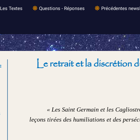
Les Textes
Questions - Réponses
Précédentes newsl
Le retrait et la discrétion
:
« Les Saint Germain et les Cagliostr
e
leçons tirées des humiliations et des persé